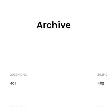
Archive
2020-10-21
2021-
401
402