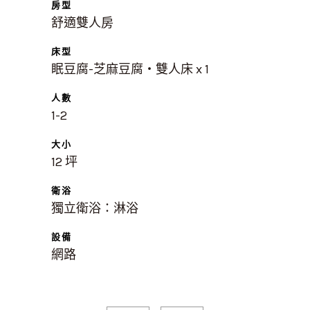
房型
舒適雙人房
床型
眠豆腐-芝麻豆腐・雙人床 x 1
人數
1-2
大小
12 坪
衛浴
獨立衛浴：淋浴
設備
網路