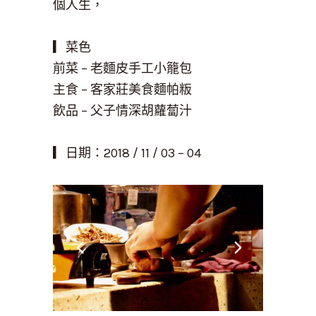
個人生，
▎菜色
前菜
–
老麵皮手工小籠包
主食
–
客家莊美食麵帕粄
飲品
–
父子情深胡蘿蔔汁
▎
日期：2018 /
11 / 03 – 04