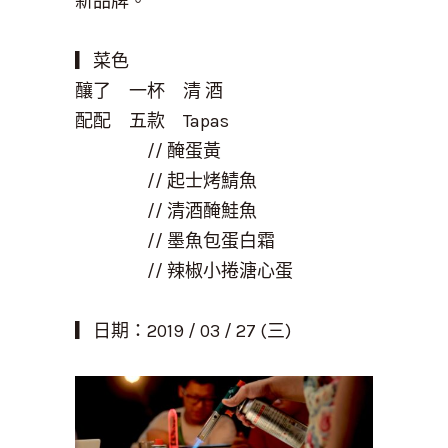
新品牌。
▎菜色
釀了 一杯 清 酒
配配 五款
Tapas
//
醃蛋黃
//
起士烤鯖魚
//
清酒醃鮭魚
//
墨魚包蛋白霜
//
辣椒小捲溏心蛋
▎
日期：2019 / 03
/ 27
(三)