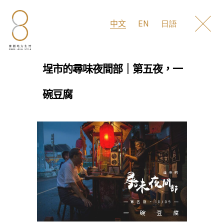
EN
中文
日語
2021-04-08
IN
飲食 在地文化 市場 活動 講座
埕市的尋味夜間部｜第五夜，一
碗豆腐