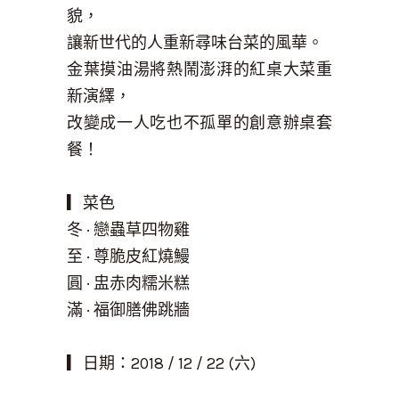
貌，
讓新世代的人重新尋味台菜的風華。
金葉摸油湯將熱鬧澎湃的紅桌大菜重
新演繹，
改變成一人吃也不孤單的創意辦桌套
餐！
▎菜色
冬 · 戀蟲草四物雞
至 · 尊脆皮紅燒鰻
圓 · 盅赤肉糯米糕
滿 · 福御膳佛跳牆
▎
日期：2018 /
12 / 22
(六)