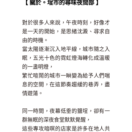
【 關於。埕市的尋味夜間部 】
對於很多人來說，午夜時刻，好像才
是一天的開始，是思緒沈澱、尋求自
由的時機。
當太陽逐漸沉入地平線，城市隨之入
眠，五光十色的霓虹燈海轉化成溫暖
的一盞明燈，
繁忙喧鬧的城市一瞬變為給予人們喘
息的空間，在這節奏趨緩的巷弄，盡
情遊蕩。
同一時間，夜幕低垂的鹽埕，卻有一
群無眠的深夜食堂默默覺醒，
這些專攻暗暝的店家是許多在地人共