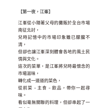
【第一夜，江峯】
江峯從小隨著父母的攤販於全台市場
南征北討，
兒時記憶中的市場印象雖已朦朧不
清，
但卻也讓江峯深刻體會各地的風土民
情與文化。
這次的菜單，是江峯將兒時最懷念的
市場滋味，
轉化成一道道的菜色，
從前菜
–
主食
–
飲品，帶你一起尋
味。
看似毫無關聯的料理，但卻串起了一