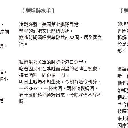
【 鹽埕醉水手 】
【 
冷戰爆發，美國第七艦隊靠港，
鹽埕
活，
鹽埕的酒吧文化開始興起，
曾因
海岸前
巔峰時期酒吧營業數共計33間、居全國之
拆解
冠。
於是
憶。
形。
我們隨著美軍的腳步從港口登岸，
吃著因美軍在進駐而開設的老牌西餐廳，
繁華
走，
接著酒吧一間跳過一間，
新一
味小
明日上戰場不知生死，今朝有酒今朝醉，
他們
一杯SHOT，一杯啤酒，兩杯特製調酒，
帶領
有什麼好料通通端出來，今晚我們不醉不
把心
港
歸！
＃合作
彼時
來此
因應