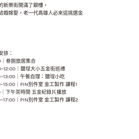
的新樂街開滿了銀樓，
結婚嫁娶，老一代高雄人必來這挑選金
安排：
:00｜叁捌旅居集合
00~12:00｜鹽埕大小五金街巡禮
00~13:00｜午餐自理：鹽埕小吃
00~15:00｜PIN別件室 金工製作 課程1
:00｜下午茶時間 五金紀錄片播放
00~17:00｜PIN別件室 金工製作 課程2