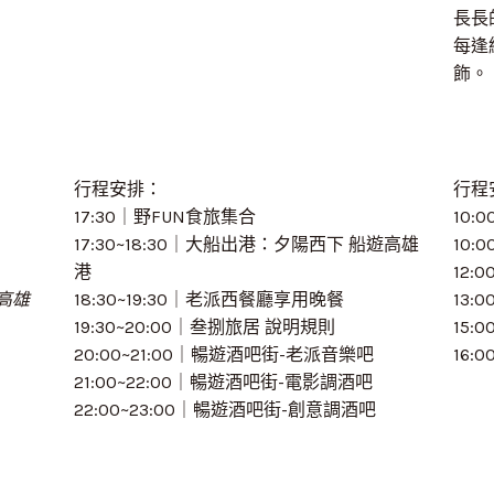
長長
每逢
飾。
行程安排：
行程
17:30｜野FUN食旅集合
10
17:30~18:30｜大船出港：夕陽西下 船遊高雄
10:
港
12:
遊高雄
18:30~19:30｜老派西餐廳享用晚餐
13:
19:30~20:00｜叁捌旅居 說明規則
15
20:00~21:00｜暢遊酒吧街-老派音樂吧
16:
21:00~22:00｜暢遊酒吧街-電影調酒吧
22:00~23:00｜暢遊酒吧街-創意調酒吧