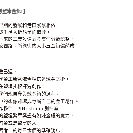
鹽埕煉金師 】
早期的發展和港口緊緊相依，
戰爭進入拆船業的巔峰，
下來的工業設備五金零件分類統整，
公園路、新興街的大小五金街儼然成
雖已過，
代金工新秀依舊相信著煉金之術，
在鹽埕扎根揮灑創作，
我們親自參與煉金術的過程，
中的想像雕琢成專屬自己的金工創作。
夥伴：PIN sstudio 別件室
的鹽埕繁華興盛有如煉金般的魔力，
掏金或是致富的人，
著港口的每日金價的準確消息，