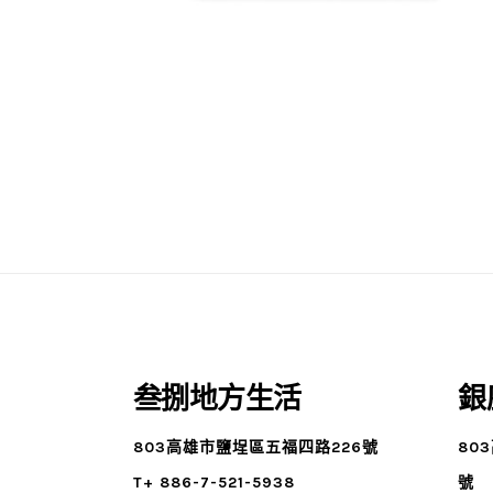
叁捌地方生活
銀
803高雄市鹽埕區五福四路226號
80
T+ 886-7-521-5938
號