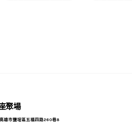
座聚場
3高雄市鹽埕區五福四路260巷8