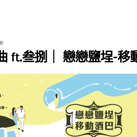
動
曲 ft.叁捌｜ 戀戀鹽埕-