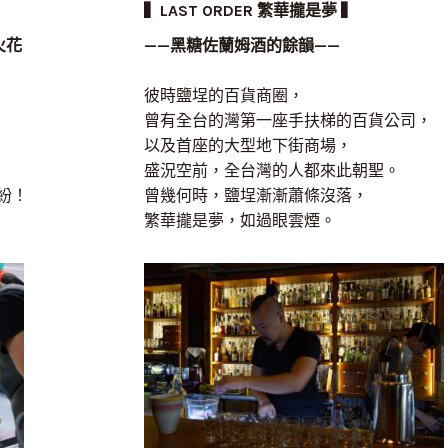
▍LAST ORDER 繁華攏是夢 ▍
火花
——黑糖佐蘭姆酒的餘韻——
彼時鹽埕的百貨商圈，
曾有全台的灣第一座手扶梯的百貨公司，
以及首座的大型地下街商場，
盛況空前，全台灣的人都來此朝聖。
紛！
曾幾何時，鹽埕漸漸蕭條沒落，
繁華攏是夢，如過眼雲煙。