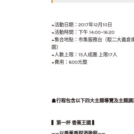
◒活動日期：2017年12月10日
◒活動時間：下午 14:00~16:20
◒集合地點：市集服務台（駁二大義倉
園）
◒人數上限：15人成團 上限17人
◒費用：800元整
☗
行程包含以下四大主題導覽及主題調
▍第一杯 香蕉王國 ▍
——以香蕉香甜酒啟程——