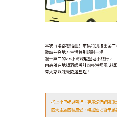
本次《港都戀惜曲》市集特別拉出第二
邀請叁捌地方生活特別規劃一場
獨一無二的2.5小時深度鹽埕小旅行，
由高雄在地調酒師設計四杯港都風味調
帶大家以味覺飲遊鹽埕！
搭上小巴暢遊鹽埕，專屬調酒師隨車
四大主題四種感受，嚐盡鹽埕百年風