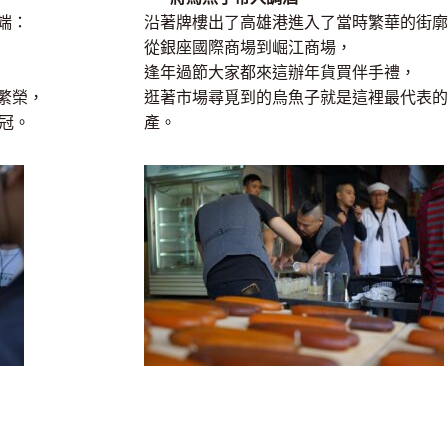
端：
沿著牌樓出了高雄港進入了當時繁華的街廓
從銀座國際商場到崛江商場，
逢年過節大家都來這辦年貨買伴手禮，
繁榮，
逛著市場尋覓到的烏魚子就是這裡最代表的
冠。
產。