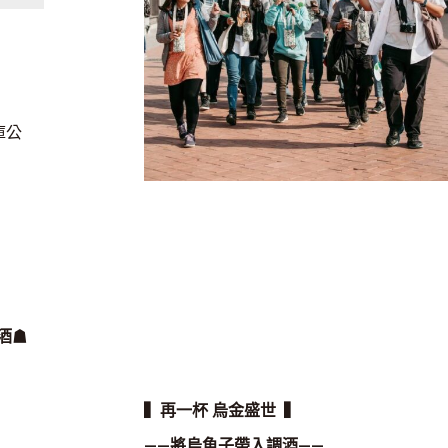
庫公
酒
☗
▍再一杯 烏金盛世 ▍
——將烏魚子帶入調酒——