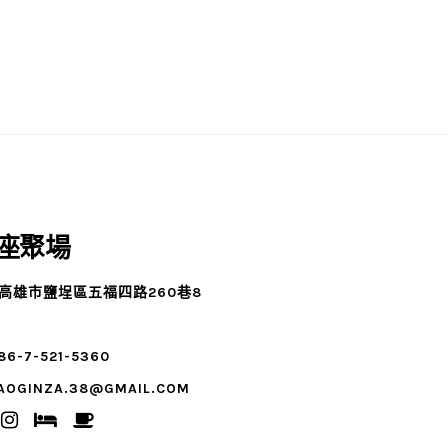
座聚場
3高雄市鹽埕區五福四路260巷8
86-7-521-5360
AOGINZA.38@GMAIL.COM