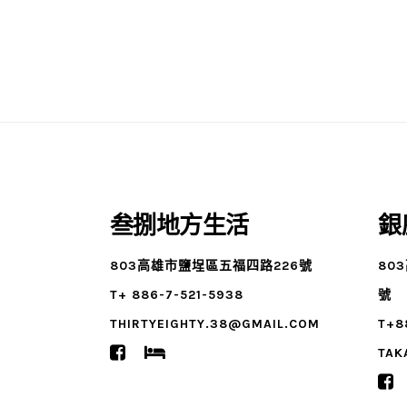
叁捌地方生活
銀
803高雄市鹽埕區五福四路226號
80
T+ 886-7-521-5938
號
THIRTYEIGHTY.38@GMAIL.COM
T+8
TAK