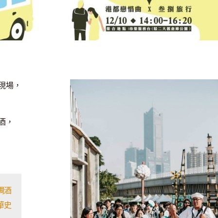
現場，
酒，
調酒
華史