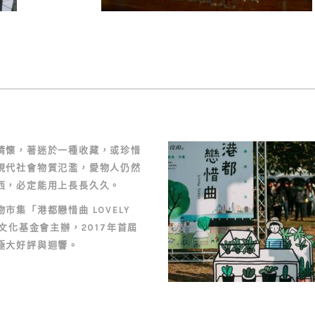
情懷，著迷於一種收藏，或珍惜
現代社會物質氾濫，愛物人仍然
西，必定能用上長長久久。
市集「港都戀惜曲 LOVELY
文化基金會主辦，2017年首屆
極大好評與迴響。