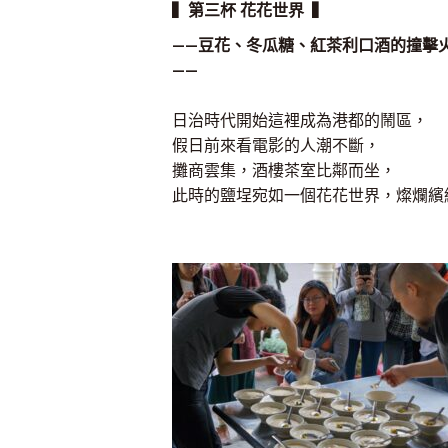
▍第三杯 花花世界 ▍
——豆花、冬瓜糖、紅茶利口酒的撞擊
——
日治時代開始這裡成為港都的鬧區，
假日前來看電影的人潮不斷，
攤商雲集，酒樓茶室比鄰而坐，
此時的鹽埕宛如一個花花世界，燦爛繽