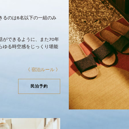
きるのは8名以下の一組のみ
活ができるように、また70年
らゆる時空感をじっくり堪能
《 宿泊ルール 》
民泊予約