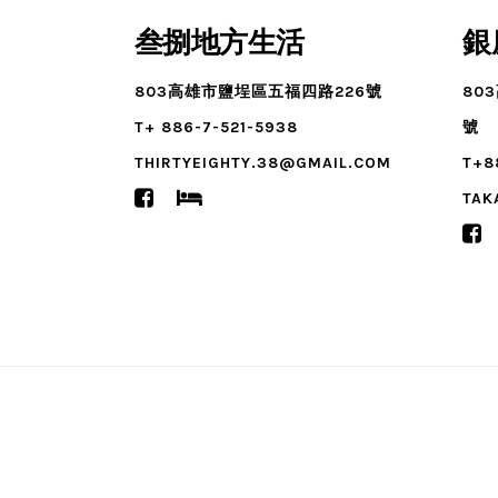
叁捌地方生活
銀
803高雄市鹽埕區五福四路226號
80
T+ 886-7-521-5938
號
THIRTYEIGHTY.38@GMAIL.COM
T+8
TAK