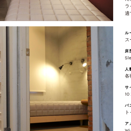
ラ
適
ル
ス
床
S
人
各
サ
10
バ
ト
ア
Wi