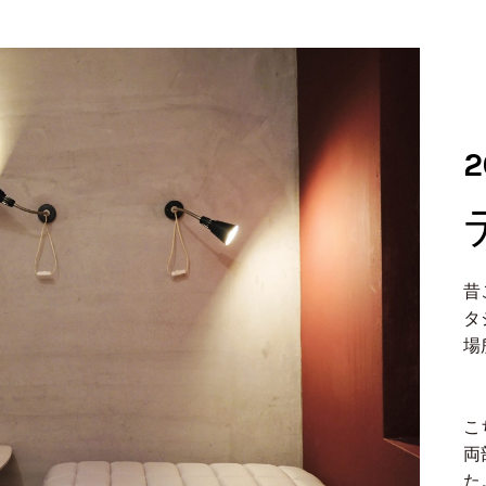
2
昔
タ
場
こ
両
た