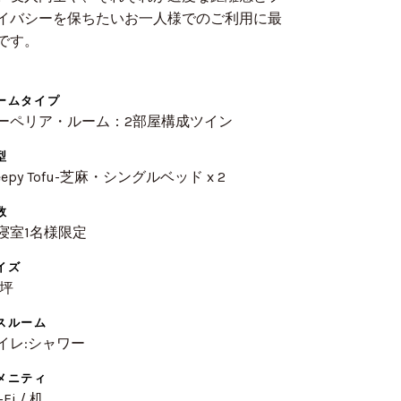
イバシーを保ちたいお一人様でのご利用に最
です。
ームタイプ
ーペリア・ルーム：2部屋構成ツイン
型
leepy Tofu-芝麻・シングルベッド x 2
数
寝室1名様限定
イズ
 坪
スルーム
イレ:シャワー
メニティ
-Fi / 机