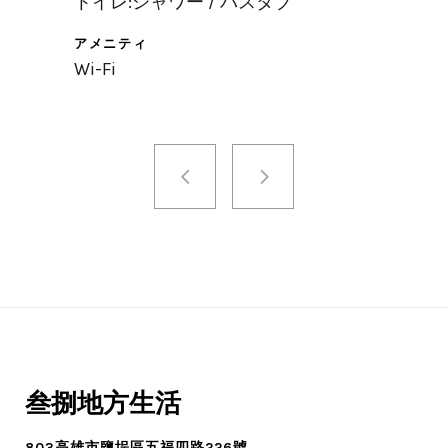
トイレ:シャワー / バスタブ
アメニティ
Wi-Fi
叁捌地方生活
803高雄市鹽埕區五福四路226號